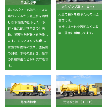
高圧洗浄車
大型ダンプ車（１０ｔ）
強力なパワーで高圧ホース先
大量の積荷を運ぶための大型
端のノズルから高圧水を噴射
車両です。
し 排水機能の低下した下水
当社では土砂や汚泥などの収
管・生活配水管内部の付着
集・運搬に利用してます。
物、凝固物を剥離させ洗浄し
ます。 ガンノズルを装備し、
壁面や床面等の洗浄、塗装膜
の剥離、木材の皮剥ぎ、船体
の貝殻除去などが対応可能で
す。
路面清掃車
汚泥吸引車（１０ｔ）