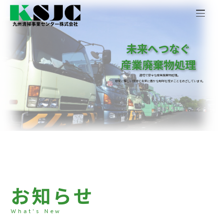
未来へつなぐ
産業廃棄物処理
適切で安全な産業廃棄物処理。
環境に優しい技術で未来に豊かな地球を残すことをめざしています。
お
知
ら
せ
What's New