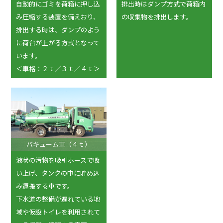
自動的にゴミを荷箱に押し込
排出時はダンプ方式で荷箱内
み圧縮する装置を備えおり、
の収集物を排出します。
排出する時は、ダンプのよう
に荷台が上がる方式となって
います。
＜車格：２ｔ／３ｔ／４ｔ＞
バキューム車（４ｔ）
液状の汚物を吸引ホースで吸
い上げ、タンクの中に貯め込
み運搬する車です。
下水道の整備が遅れている地
域や仮設トイレを利用されて