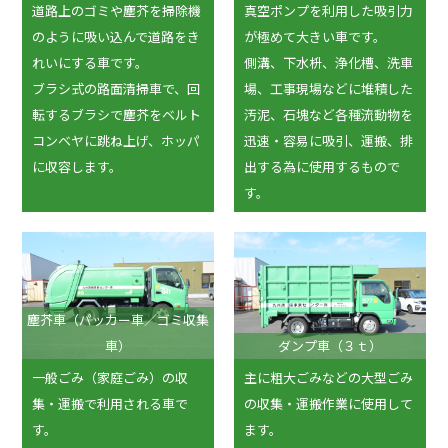
道路上のゴミや塵芥を掃除機
真空ポンプを利用した吸引力
のように吸い込んで道路をき
が極めて大きい車です。
れいにする車です。
側溝、下水枡、浄化槽、洗車
ブラシ式の路面清掃車で、回
場、工事現場などに堆積した
転するブラシで塵芥をベルト
汚泥、石塊など各種流動物を
コンベヤに跳ね上げ、ホッパ
迅速・容易に吸引、運搬、排
に収容します。
出する為に使用するもので
す。
塵芥車（パッカー車／ゴミ収集
車）
ダンプ車（３ｔ）
一般ごみ（家庭ごみ）の収
主に粗大ごみなどの大型ごみ
集・運搬で利用される車で
の収集・運搬作業に使用して
す。
ます。